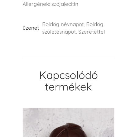
Allergének: szójalecitin
Boldog névnapot, Boldog
üzenet
születésnapot, Szeretettel
Kapcsolódó
termékek