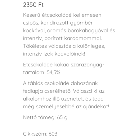
2350
Ft
Keserű étcsokoládé kellemesen
csípős, kandírozott gyömbér
kockával, aromás borókabogyóval és
intenzív, porított kardamommal.
Tökéletes választás a különleges,
intenzív ízek kedvelőinek!
Étcsokoládé kakaó szárazanyag-
tartalom: 54,5%
A táblás csokoládé dobozának
fedlapja cserélhető. Válaszd ki az
alkalomhoz illő üzenetet, és tedd
még személyesebbé az ajándékot!
Nettó tömeg: 65 g
Cikkszám:
603