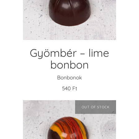
KOSÁRBA TESZEM
Gyömbér – lime
bonbon
Bonbonok
540
Ft
OUT OF STOCK