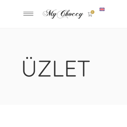
0
ÜZLET