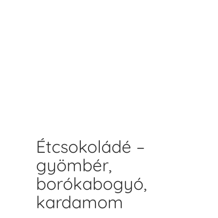
Étcsokoládé –
gyömbér,
borókabogyó,
kardamom