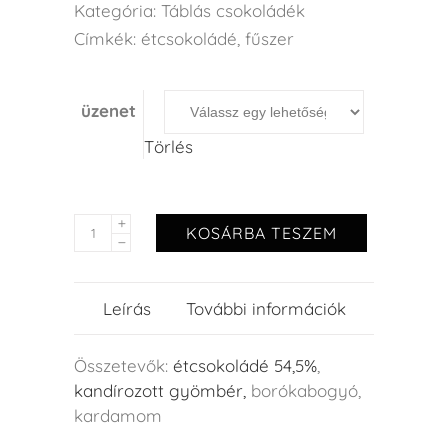
Kategória:
Táblás csokoládék
Címkék:
étcsokoládé
,
fűszer
üzenet
Törlés
KOSÁRBA TESZEM
Leírás
További információk
Összetevők:
étcsokoládé 54,5%
,
kandírozott gyömbér
,
borókabogyó,
kardamom