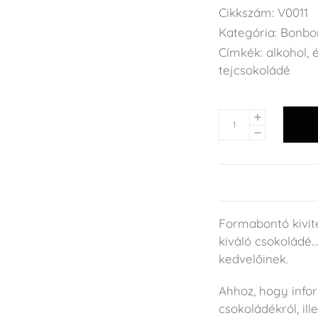
Cikkszám:
V0011
Kategória:
Bonbo
Címkék:
alkohol
,
tejcsokoládé
Formabontó kivite
kiváló csokoládé…
kedvelőinek.
Ahhoz, hogy info
csokoládékról, ille