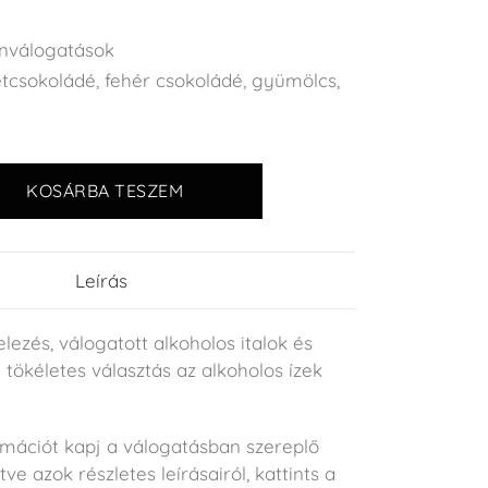
nválogatások
étcsokoládé
,
fehér csokoládé
,
gyümölcs
,
KOSÁRBA TESZEM
Leírás
lezés, válogatott alkoholos italok és
 tökéletes választás az alkoholos ízek
rmációt kapj a válogatásban szereplő
tve azok részletes leírásairól, kattints a