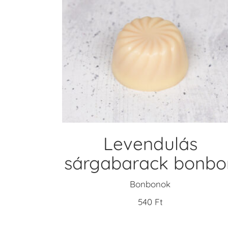
KOSÁRBA TESZEM
Levendulás
sárgabarack bonbo
Bonbonok
540
Ft