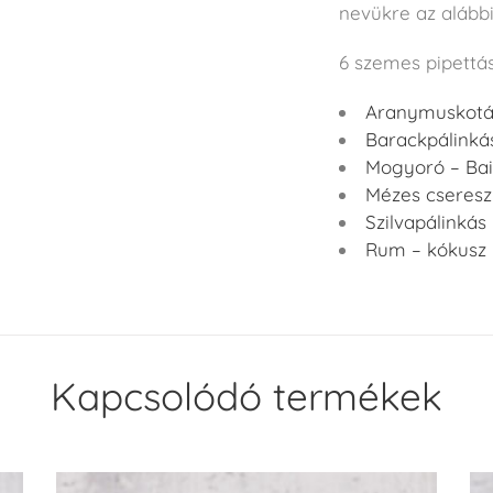
nevükre az alábbi
6 szemes pipettás
Aranymuskotály
Barackpálinkás
Mogyoró – Bail
Mézes csereszn
Szilvapálinkás 
Rum – kókusz p
Kapcsolódó termékek