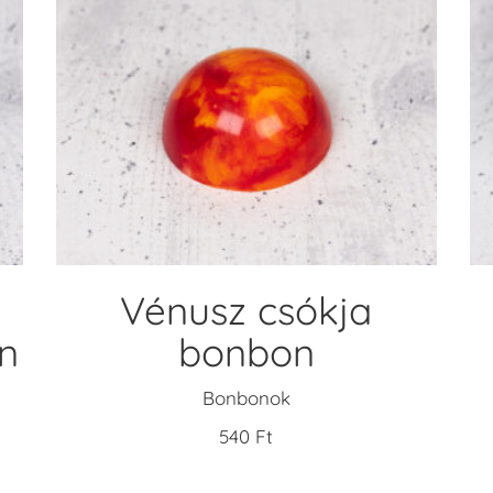
KOSÁRBA TESZEM
Vénusz csókja
n
bonbon
Bonbonok
540
Ft