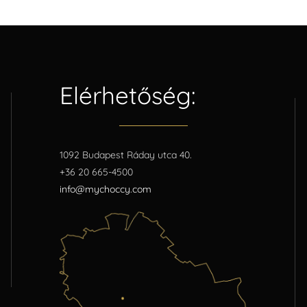
Elérhetőség:
1092 Budapest Ráday utca 40.
+36 20 665-4500
info@mychoccy.com