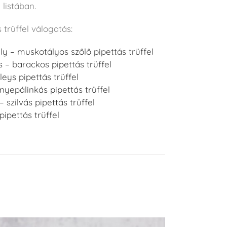
 listában.
 trüffel válogatás:
 – muskotályos szőlő pipettás trüffel
 – barackos pipettás trüffel
eys pipettás trüffel
yepálinkás pipettás trüffel
– szilvás pipettás trüffel
ipettás trüffel