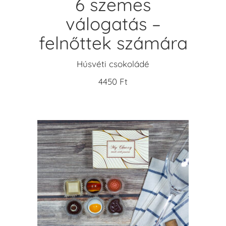
6 szemes
válogatás –
felnőttek számára
Húsvéti csokoládé
4450
Ft
KOSÁRBA TESZEM