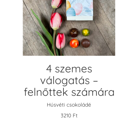
KOSÁRBA TESZEM
4 szemes
válogatás –
felnőttek számára
Húsvéti csokoládé
3210
Ft