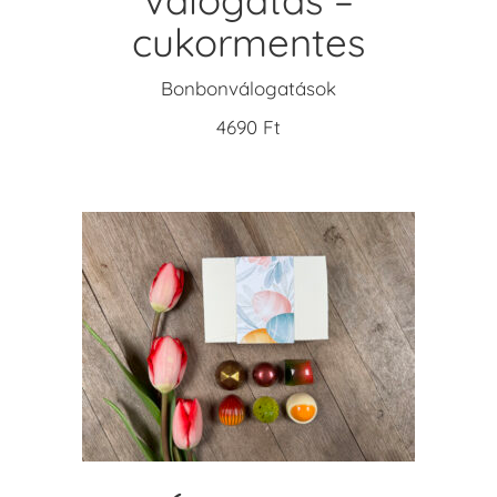
válogatás –
cukormentes
Bonbonválogatások
4690
Ft
KOSÁRBA TESZEM