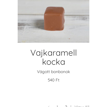
KOSÁRBA TESZEM
Vajkaramell
kocka
Vágott bonbonok
540
Ft
1
2
View All