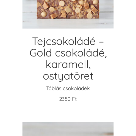
terméknek
több
variációja
van.
A
Tejcsokoládé –
változatok
Gold csokoládé,
a
termékoldalon
karamell,
választhatók
ostyatöret
ki
Táblás csokoládék
2350
Ft