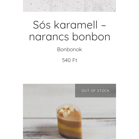
Sós karamell –
narancs bonbon
Bonbonok
540
Ft
OUT OF STOCK
TOVÁBB OLVASOM