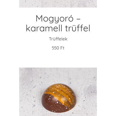
Mogyoró –
karamell trüffel
Trüffelek
550
Ft
KOSÁRBA TESZEM