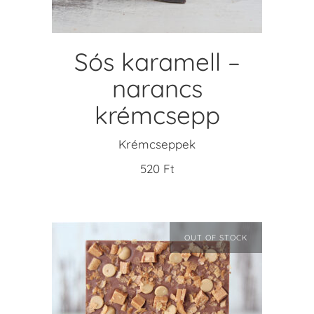
Sós karamell –
narancs
krémcsepp
Krémcseppek
520
Ft
OUT OF STOCK
Ennek
a
OPCIÓK VÁLASZTÁSA