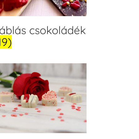
áblás csokoládék
19)