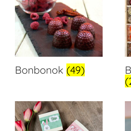
Bonbonok
(49)
B
(