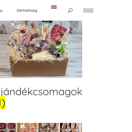
op
Elérhetőség
jándékcsomagok
1)