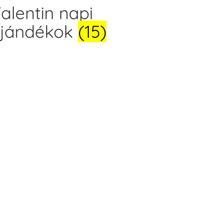
alentin napi
jándékok
(15)