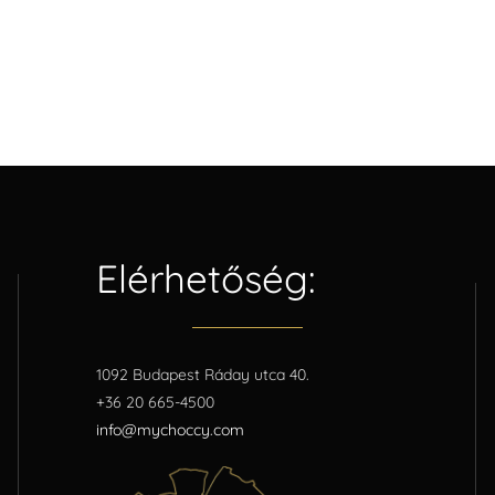
Elérhetőség:
1092 Budapest Ráday utca 40.
+36 20 665-4500
info@mychoccy.com