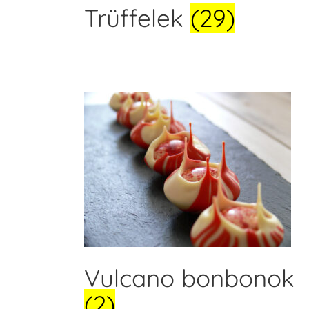
Trüffelek
(29)
Vulcano bonbonok
(2)