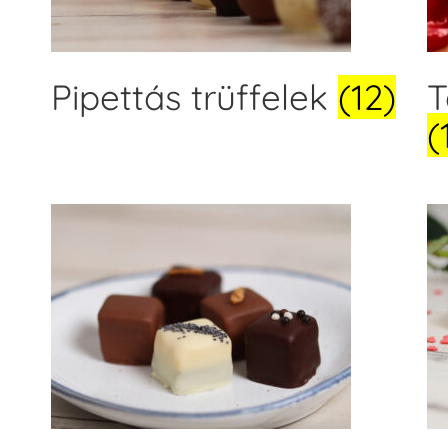
k
Pipettás trüffelek
(12)
T
(