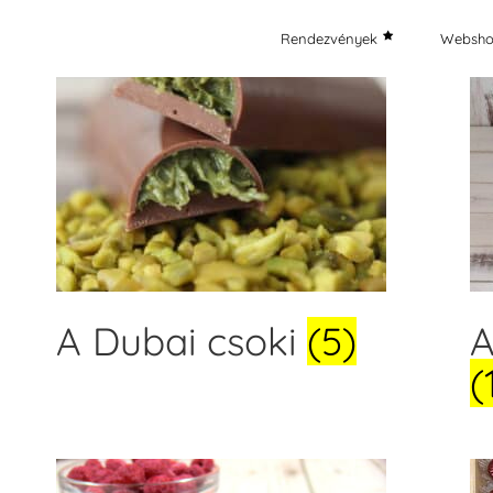
Rendezvények
Websh
A Dubai csoki
(5)
A
(