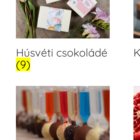
Húsvéti csokoládé
(9)