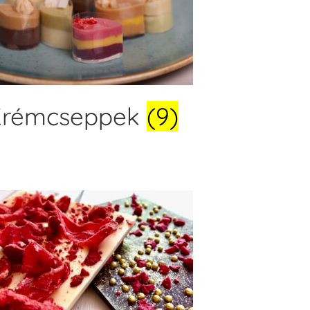
Krémcseppek
(9)