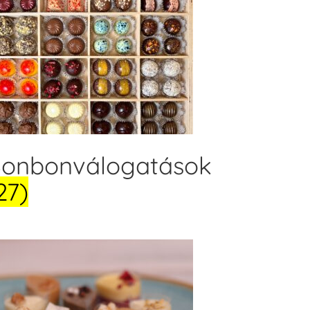
onbonválogatások
27)