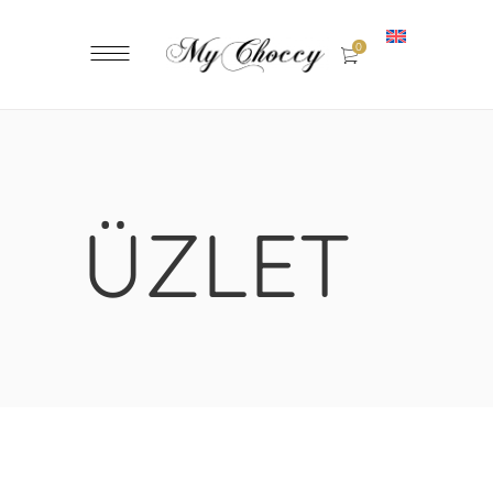
0
ÜZLET