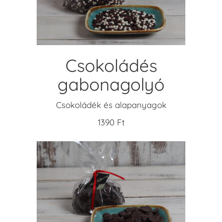
Csokoládés
gabonagolyó
Csokoládék és alapanyagok
1390
Ft
Ennek
a
OPCIÓK VÁLASZTÁSA
terméknek