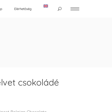
op
Elérhetőség
lvet csokoládé
inest Belgian Chocolate