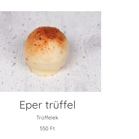
KOSÁRBA TESZEM
Eper trüffel
Trüffelek
550
Ft