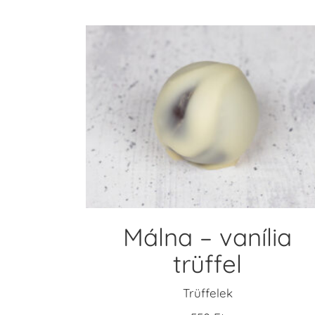
KOSÁRBA TESZEM
Málna – vanília
trüffel
Trüffelek