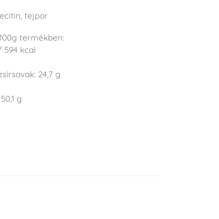
ecitin, tejpor
 100g termékben:
/ 594 kcal
zsírsavak: 24,7 g
50,1 g