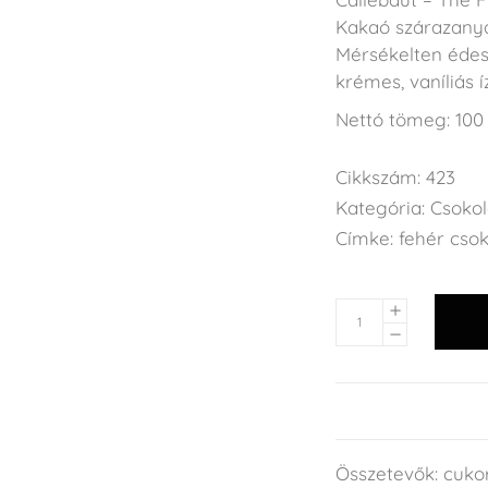
Kakaó szárazanya
Mérsékelten édes,
krémes, vaníliás í
Nettó tömeg: 100
Cikkszám:
423
Kategória:
Csoko
Címke:
fehér cso
Összetevők: cukor,