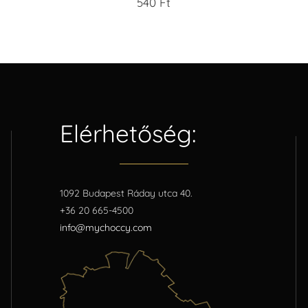
540
Ft
Elérhetőség:
1092 Budapest Ráday utca 40.
+36 20 665-4500
info@mychoccy.com