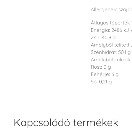
Allergének: szójal
Átlagos tápérték
Energia: 2486 kJ 
Zsír: 40,9 g
Amelyből telített 
Szénhidrát: 50,1 g
Amelyből cukrok: 
Rost: 0 g
Fehérje: 6 g
Só: 0,21 g
Kapcsolódó termékek