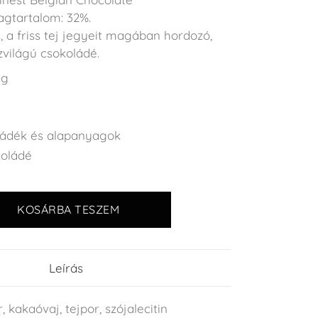
gtartalom: 32%.
 a friss tej jegyeit magában hordozó,
zvilágú csokoládé.
 g
ládék és alapanyagok
koládé
KOSÁRBA TESZEM
Leírás
 kakaóvaj, tejpor, szójalecitin