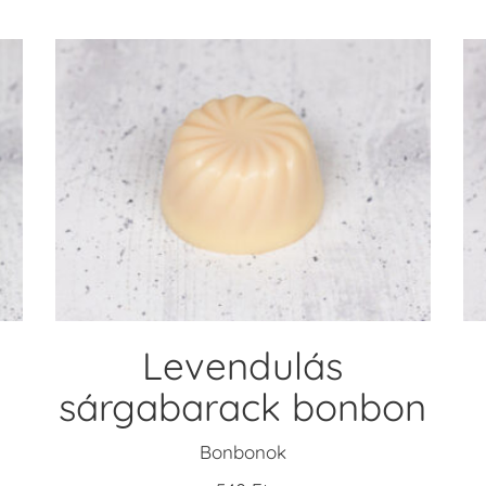
KOSÁRBA TESZEM
Levendulás
sárgabarack bonbon
Bonbonok