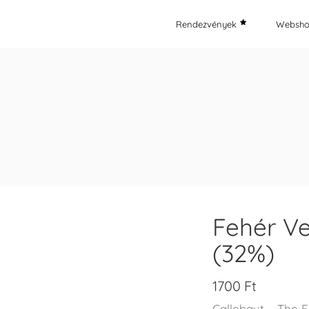
Rendezvények
Websh
Fehér Ve
(32%)
1700
Ft
Callebaut – The F