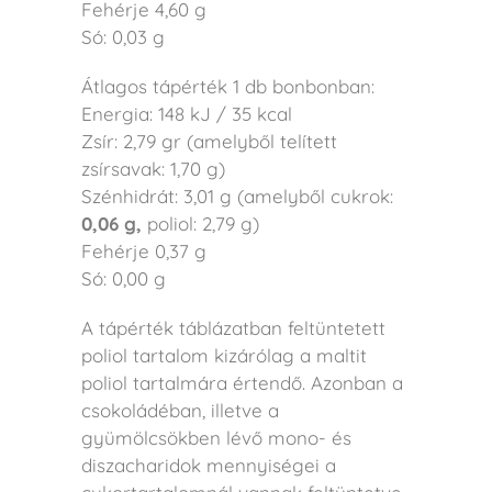
Fehérje 4,60 g
Só: 0,03 g
Átlagos tápérték 1 db bonbonban:
Energia: 148 kJ / 35 kcal
Zsír: 2,79 gr (amelyből telített
zsírsavak: 1,70 g)
Szénhidrát: 3,01 g (amelyből cukrok:
0,06 g,
poliol: 2,79 g)
Fehérje 0,37 g
Só: 0,00 g
A tápérték táblázatban feltüntetett
poliol tartalom kizárólag a maltit
poliol tartalmára értendő.
Azonban a
csokoládéban, illetve a
gyümölcsökben lévő mono- és
diszacharidok mennyiségei a