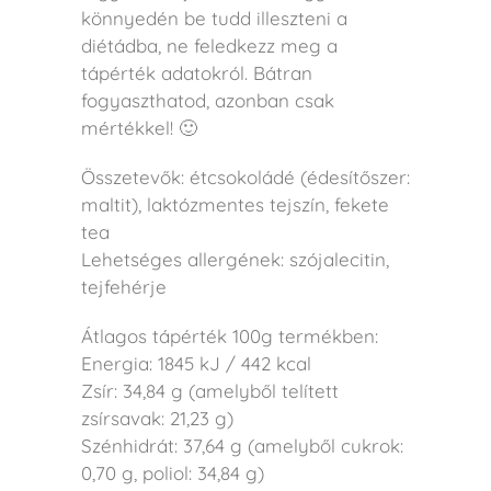
könnyedén be tudd illeszteni a
diétádba, ne feledkezz meg a
tápérték adatokról. Bátran
fogyaszthatod, azonban csak
mértékkel! 🙂
Összetevők: étcsokoládé (édesítőszer:
maltit), laktózmentes tejszín, fekete
tea
Lehetséges allergének: szójalecitin,
tejfehérje
Átlagos tápérték 100g termékben:
Energia: 1845 kJ / 442 kcal
Zsír: 34,84 g (amelyből telített
zsírsavak: 21,23 g)
Szénhidrát: 37,64 g (amelyből cukrok:
0,70 g, poliol: 34,84 g)