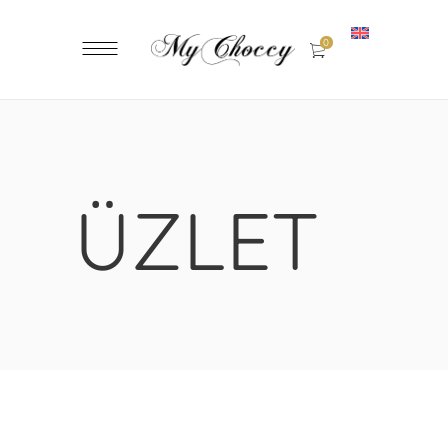
0
ÜZLET