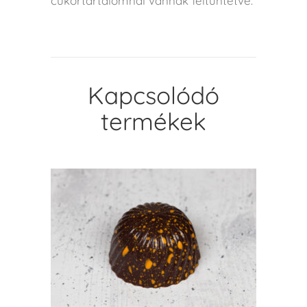
cukortartalomnál vannak feltüntetve.
Kapcsolódó
termékek
KOSÁRBA TESZEM