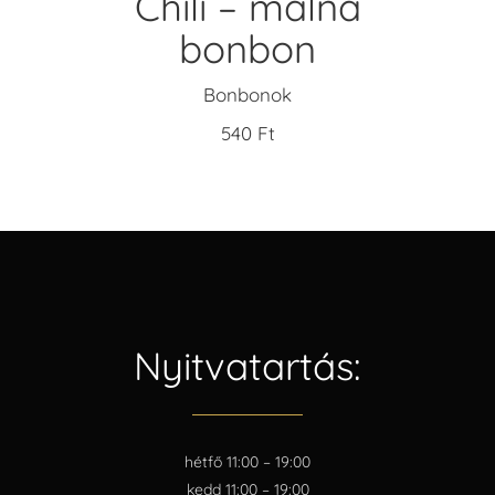
Chili – málna
bonbon
Bonbonok
540
Ft
Nyitvatartás:
hétfő 11:00 – 19:00
kedd 11:00 – 19:00