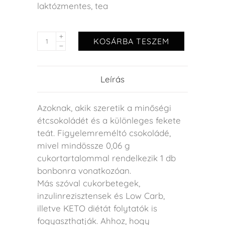
laktózmentes
,
tea
KOSÁRBA TESZEM
Leírás
Azoknak, akik szeretik a minőségi
étcsokoládét és a különleges fekete
teát. Figyelemreméltó csokoládé,
mivel mindössze 0,06 g
cukortartalommal rendelkezik 1 db
bonbonra vonatkozóan.
Más szóval cukorbetegek,
inzulinrezisztensek és Low Carb,
illetve KETO diétát folytatók is
fogyaszthatják. Ahhoz, hogy