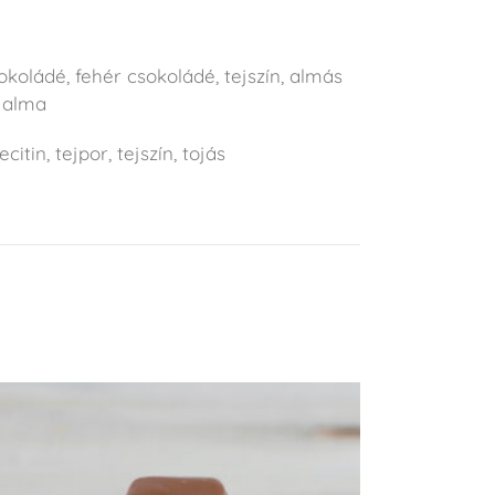
okoládé, fehér csokoládé, tejszín, almás
t alma
citin, tejpor, tejszín, tojás