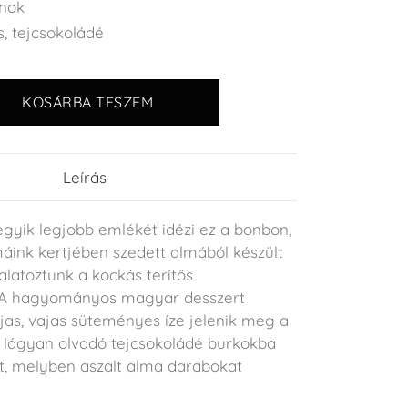
nok
s
,
tejcsokoládé
KOSÁRBA TESZEM
Leírás
yik legjobb emlékét idézi ez a bonbon,
nk kertjében szedett almából készült
falatoztunk a kockás terítős
. A hagyományos magyar desszert
jas, vajas süteményes íze jelenik meg a
 lágyan olvadó tejcsokoládé burkokba
et, melyben aszalt alma darabokat