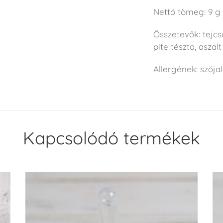
Nettó tömeg: 9 g
Összetevők: tejcs
pite tészta, aszal
Allergének: szójale
Kapcsolódó termékek