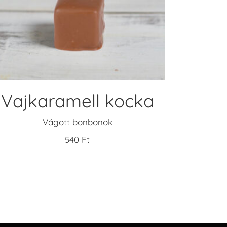
KOSÁRBA TESZEM
Vajkaramell kocka
Vágott bonbonok
540
Ft