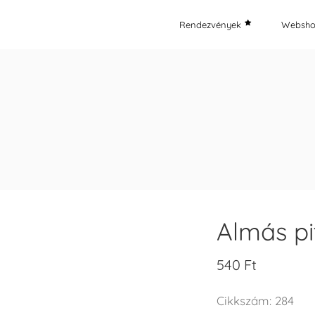
Rendezvények
Websh
Almás p
540
Ft
Cikkszám:
284