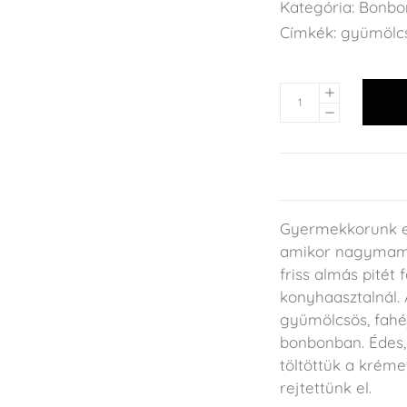
Kategória:
Bonbo
Címkék:
gyümölc
Gyermekkorunk eg
amikor nagymamái
friss almás pitét 
konyhaasztalnál
gyümölcsös, fahé
bonbonban. Édes,
töltöttük a krém
rejtettünk el.