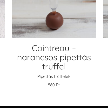
KOSÁRBA TESZEM
Cointreau –
narancsos pipettás
trüffel
Pipettás trüffelek
560
Ft