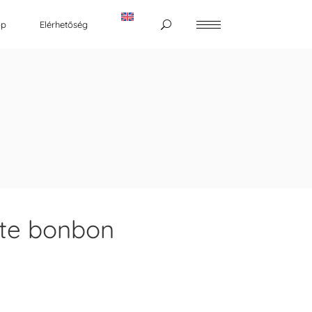
op
Elérhetőség
ite bonbon