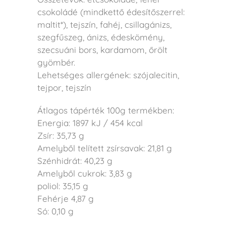
csokoládé (mindkettő édesítőszerrel:
maltit*), tejszín, fahéj, csillagánizs,
szegfűszeg, ánizs, édeskömény,
szecsuáni bors, kardamom, őrölt
gyömbér.
Lehetséges allergének: szójalecitin,
tejpor, tejszín
Átlagos tápérték 100g termékben:
Energia: 1897 kJ / 454 kcal
Zsír: 35,73 g
Amelyből telített zsírsavak: 21,81 g
Szénhidrát: 40,23 g
Amelyből cukrok: 3,83 g
poliol: 35,15 g
Fehérje 4,87 g
Só: 0,10 g