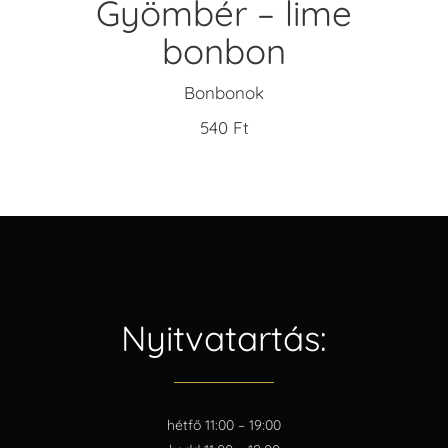
Gyömbér – lime
bonbon
Bonbonok
540
Ft
Nyitvatartás:
hétfő 11:00 – 19:00