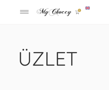
0
ÜZLET