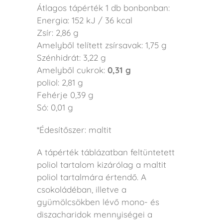
Átlagos tápérték 1 db bonbonban:
Energia: 152 kJ / 36 kcal
Zsír: 2,86 g
Amelyből telített zsírsavak: 1,75 g
Szénhidrát: 3,22 g
Amelyből cukrok:
0,31 g
poliol: 2,81 g
Fehérje 0,39 g
Só: 0,01 g
*Édesítőszer: maltit
A tápérték táblázatban feltüntetett
poliol tartalom kizárólag a maltit
poliol tartalmára értendő.
A
csokoládéban, illetve a
gyümölcsökben lévő mono- és
diszacharidok mennyiségei a