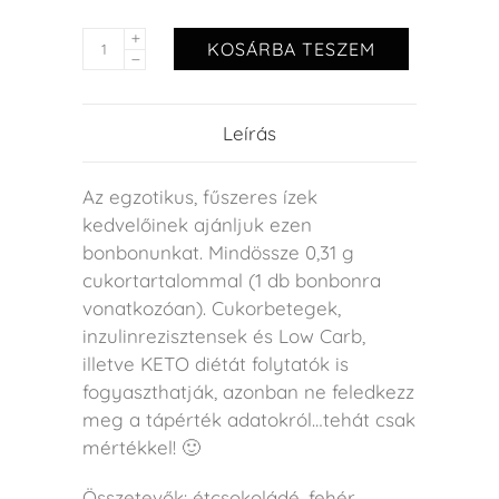
KOSÁRBA TESZEM
Leírás
Az egzotikus, fűszeres ízek
kedvelőinek ajánljuk ezen
bonbonunkat. Mindössze 0,31 g
cukortartalommal (1 db bonbonra
vonatkozóan). Cukorbetegek,
inzulinrezisztensek és Low Carb,
illetve KETO diétát folytatók is
fogyaszthatják, azonban ne feledkezz
meg a tápérték adatokról…tehát csak
mértékkel! 🙂
Összetevők: étcsokoládé, fehér