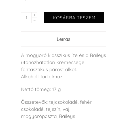
KOSÁRBA TESZEM
Leírás
A mogyoró klasszikus íze és a Baileys
utánozhatatlan krémessége
fantasztikus párost alkot.
Alkoholt tartalmaz.
Nettó tömeg: 17 g
Összetevők: tejcsokoládé, fehér
csokoládé, tejszín, vaj,
mogyorópaszta, Baileys