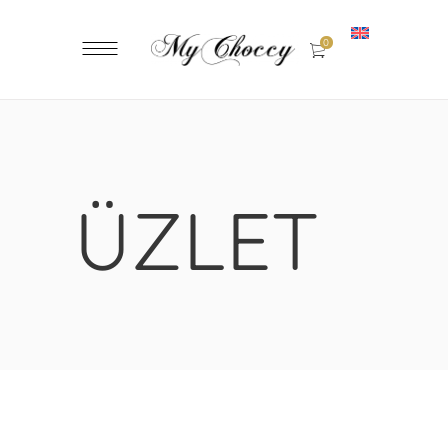
0
ÜZLET