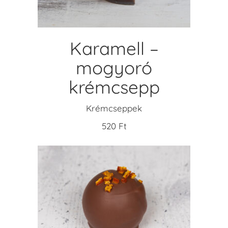
Karamell –
mogyoró
krémcsepp
Krémcseppek
520
Ft
KOSÁRBA TESZEM