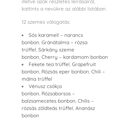
illetve azok részletes leírásairól,
kattints a nevükre az alábbi listában.
12 szemes válogatás:
Sós karamell – narancs
bonbon
,
Gránátalma – rózsa
trüffel
,
Sárkány szeme
bonbon
,
Cherry – kardamom bonbon
Fekete tea trüffel
,
Grapefruit
bonbon
,
Rózsás eper bonbon
,
Chili –
málna trüffel
Vénusz csókja
bonbon
,
Rózsaborsos –
balzsamecetes bonbon
,
Chilis –
rózsás zöldteás trüffel
,
Ananász
bonbon