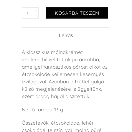
KOSÁRBA TESZEM
Leírás
A klasszikus málnakrémet
szellemchilivel tettük pikánsabbá,
amellyel fantasztikus párost alkot az
étcsokoládé kellemesen kesernyés
ízvilágával. Azonban a trüffel golyó
külső megjelenésére is ügyeltünk,
ezért ördög hajjal díszítettük.
Nettó tömeg: 13 g
Összetevők: étcsokoládé, fehér
csokoládé, tejszín, vaj, málna püré,