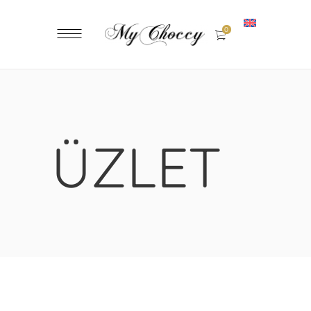
0
ÜZLET