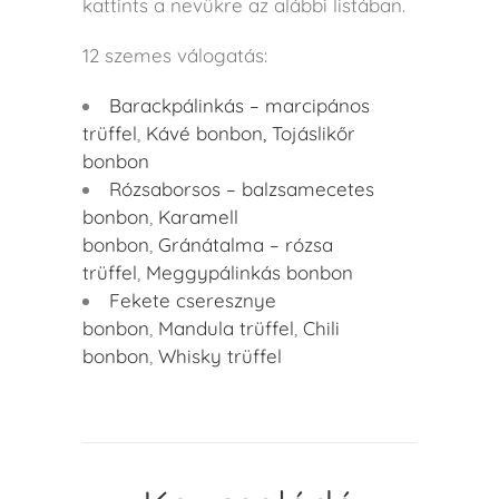
kattints a nevükre az alábbi listában.
12 szemes válogatás:
Barackpálinkás – marcipános
trüffel
,
Kávé bonbon,
Tojáslikőr
bonbon
Rózsaborsos – balzsamecetes
bonbon
,
Karamell
bonbon
,
Gránátalma – rózsa
trüffel
,
Meggypálinkás bonbon
Fekete cseresznye
bonbon
,
Mandula trüffel
,
Chili
bonbon
,
Whisky trüffel