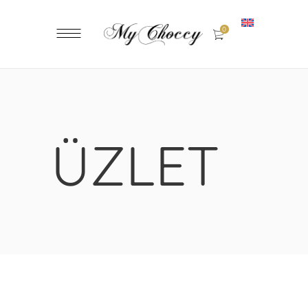
0
ÜZLET