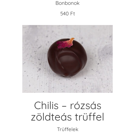
Bonbonok
540
Ft
KOSÁRBA TESZEM
Chilis – rózsás
zöldteás trüffel
Trüffelek