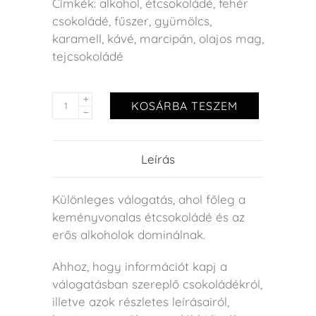
Címkék:
alkohol
,
étcsokoládé
,
fehér
csokoládé
,
fűszer
,
gyümölcs
,
karamell
,
kávé
,
marcipán
,
olajos mag
,
tejcsokoládé
KOSÁRBA TESZEM
Leírás
Különleges válogatás, ahol főleg a
keményvonalas étcsokoládé és az
erős alkoholok dominálnak.
Ahhoz, hogy információt kapj a
válogatásban szereplő csokoládékról,
illetve azok részletes leírásairól,