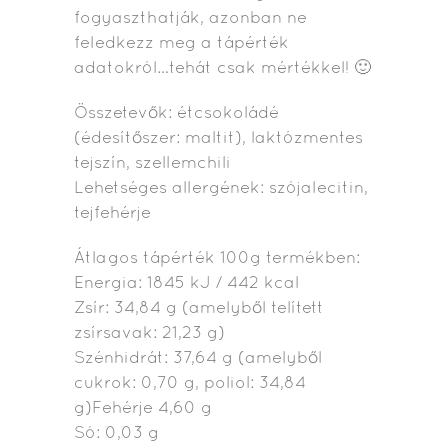
fogyaszthatják, azonban ne
feledkezz meg a tápérték
adatokról…tehát csak mértékkel! 🙂
Összetevők: étcsokoládé
(édesítőszer: maltit), laktózmentes
tejszín, szellemchili
Lehetséges allergének: szójalecitin,
tejfehérje
Átlagos tápérték 100g termékben:
Energia: 1845 kJ / 442 kcal
Zsír: 34,84 g (amelyből telített
zsírsavak: 21,23 g)
Szénhidrát: 37,64 g (amelyből
cukrok: 0,70 g, poliol: 34,84
g)Fehérje 4,60 g
Só: 0,03 g