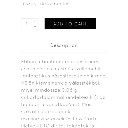
fűszer
,
laktózmentes
ADD TO CART
Description
Ebben a bonbonban a kesernyés
csokoládé és a csípős szellemchili
fantasztikus házasítása jelenik meg.
Külön kiemelnénk a választékból,
mivel mindössze 0,06 g
cukortartalommal rendelkezik (1 db
bonbonra vonatkozóan). Más
szóval cukorbetegek,
inzulinrezisztensek és Low Carb,
illetve KETO diétát folytatók is