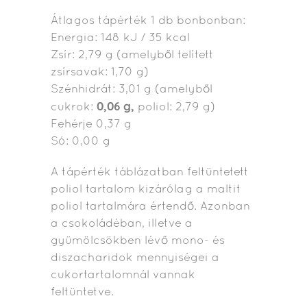
Átlagos tápérték 1 db bonbonban:
Energia: 148 kJ / 35 kcal
Zsír: 2,79 g (amelyből telített
zsírsavak: 1,70 g)
Szénhidrát: 3,01 g (amelyből
0,06 g,
cukrok:
poliol: 2,79 g)
Fehérje 0,37 g
Só: 0,00 g
A tápérték táblázatban feltüntetett
poliol tartalom kizárólag a maltit
poliol tartalmára értendő. Azonban
a
csokoládéban, illetve a
gyümölcsökben lévő mono- és
diszacharidok mennyiségei a
cukortartalomnál vannak
feltüntetve.