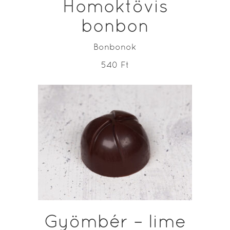
Homoktövis
bonbon
Bonbonok
540
Ft
ADD TO CART
Gyömbér – lime