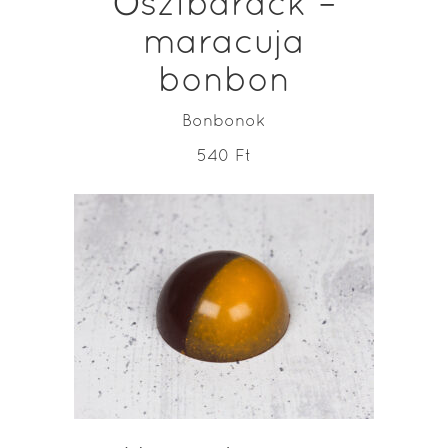
Őszibarack –
maracuja
bonbon
Bonbonok
540
Ft
ADD TO CART