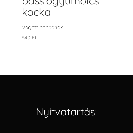
passiógyümölcs
kocka
Vágott bonbonok
540
Ft
Nyitvatartás: