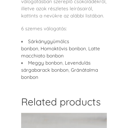
válogatásban szereplő csokoládékról,
illetve azok részletes leírásairól,
kattints a nevükre az alábbi listában.
6 szemes válogatás:
Sárkánygyümölcs
bonbon
,
Homoktövis bonbon
,
Latte
macchiato bonbon
Meggy bonbon
,
Levendulás
sárgabarack bonbon
,
Gránátalma
bonbon
Related products