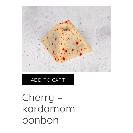
ADD TO CART
Cherry –
kardamom
bonbon