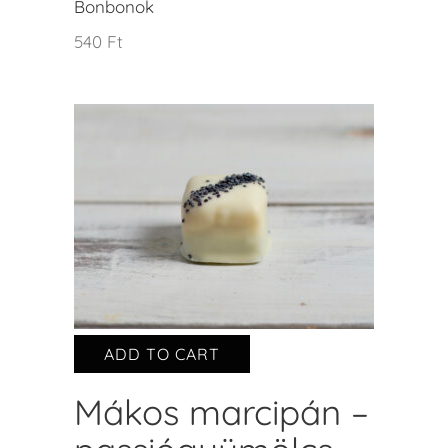
Bonbonok
540
Ft
ADD TO CART
Mákos marcipán –