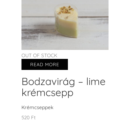
OUT OF STOCK
READ MORE
Bodzavirág – lime
krémcsepp
Krémcseppek
520
Ft