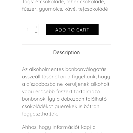
Tags:
étcsokoládé
,
fehér csokoládé
,
fűszer
,
gyümölcs
,
kávé
,
tejcsokoládé
ADD TO CART
Description
Az alkoholmentes bonbonválogatás
összeállításánál arra figyeltünk, hogy
a díszdobozba ne kerüljenek alkoholt
vagy erősebb fűszert tartalmazó
bonbonok. Így a dobozban található
csokoládékat gyerekek is bátran
fogyaszthatják.
Ahhoz, hogy információt kapj a