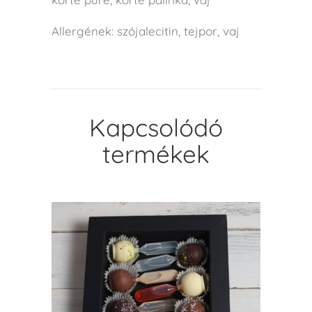
Allergének: szójalecitin, tejpor, vaj
Kapcsolódó
termékek
KOSÁRBA TESZEM