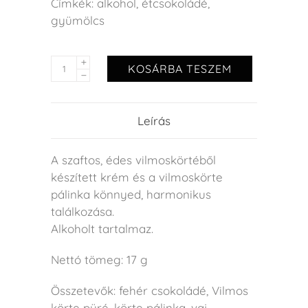
Címkék:
alkohol
,
étcsokoládé
,
gyümölcs
KOSÁRBA TESZEM
Leírás
A szaftos, édes vilmoskörtéből
készített krém és a vilmoskörte
pálinka könnyed, harmonikus
találkozása.
Alkoholt tartalmaz.
Nettó tömeg: 17 g
Összetevők: fehér csokoládé, Vilmos
körte püré, körte pálinka, vaj