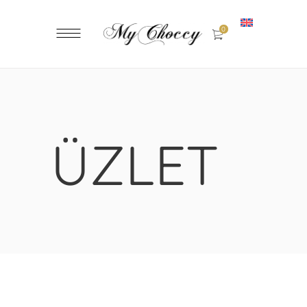
0
ÜZLET