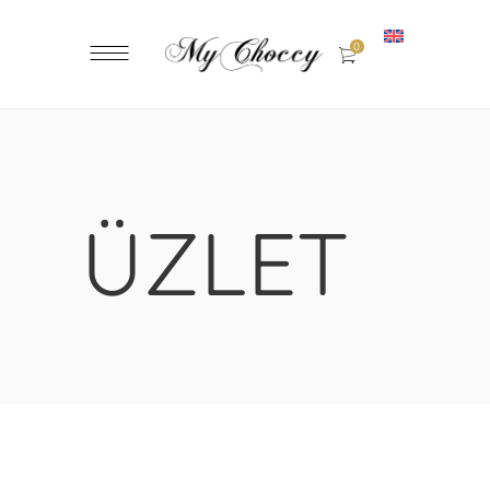
0
ÜZLET