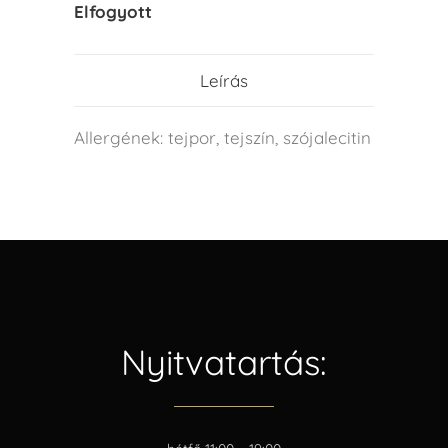
Elfogyott
Leírás
Allergének: tejpor, tejszín, szójalecitin
Nyitvatartás: