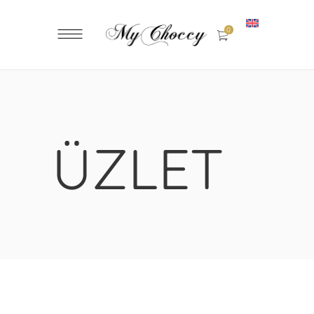
0
ÜZLET