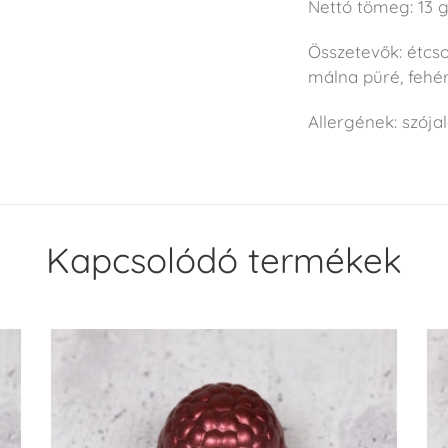
Nettó tömeg: 13 
Összetevők: étcsok
málna püré, fehé
Allergének: szójale
Kapcsolódó termékek