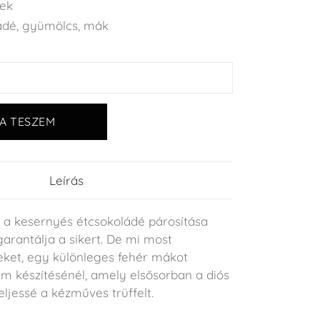
lek
ádé
,
gyümölcs
,
mák
A TESZEM
Leírás
 a kesernyés étcsokoládé párosítása
arantálja a sikert. De mi most
zeket, egy különleges fehér mákot
m készítésénél, amely elsősorban a diós
teljessé a kézműves trüffelt.