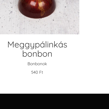
KOSÁRBA TESZEM
Meggypálinkás
bonbon
Bonbonok
540
Ft