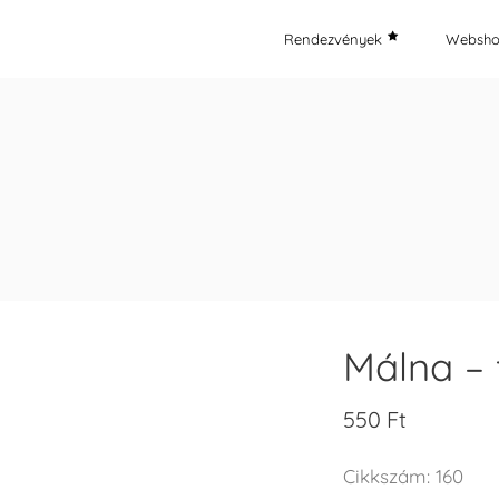
Rendezvények
Websh
Málna – 
550
Ft
Cikkszám:
160