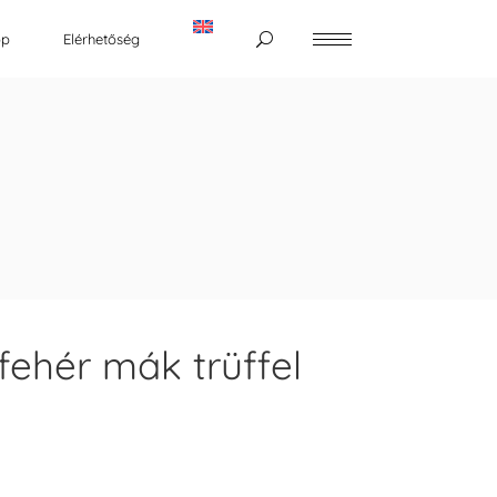
op
Elérhetőség
fehér mák trüffel