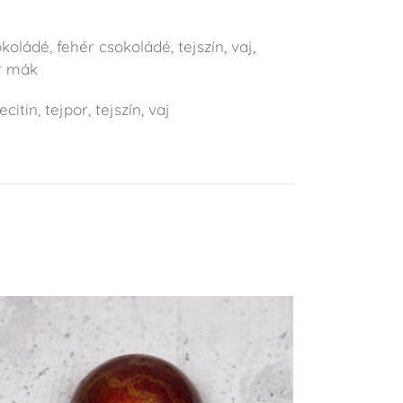
g
oládé, fehér csokoládé, tejszín, vaj,
r mák
citin, tejpor, tejszín, vaj