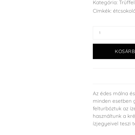
Kategória:
Trüffe
Címkék:
étcsokol
KOSÁRB
Az édes málna és
minden esetben g
felturbóztuk az í
használtunk a kré
ízjegyeivel teszi 