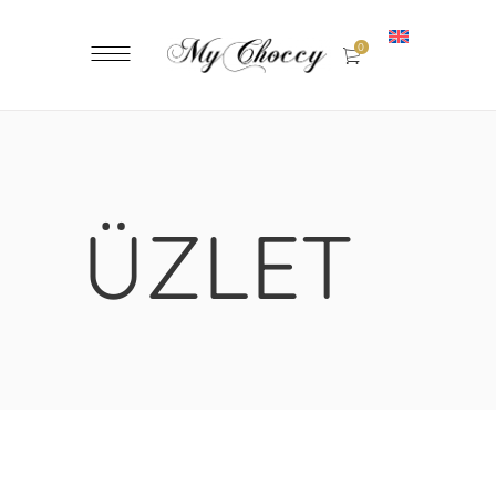
0
ÜZLET