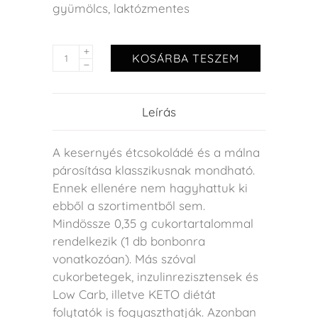
gyümölcs
,
laktózmentes
KOSÁRBA TESZEM
Leírás
A kesernyés étcsokoládé és a málna
párosítása klasszikusnak mondható.
Ennek ellenére nem hagyhattuk ki
ebből a szortimentből sem.
Mindössze 0,35 g cukortartalommal
rendelkezik (1 db bonbonra
vonatkozóan). Más szóval
cukorbetegek, inzulinrezisztensek és
Low Carb, illetve KETO diétát
folytatók is fogyaszthatják. Azonban