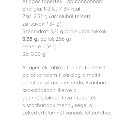
Átlagos tápérték 1 db bonbonban:
Energia: 143 kJ / 34 kcal
Zsír: 2,52 g (amelyből telített
zsírsavak: 1,54 g)
Szénhidrát: 3,21 g (amelyből cukrok:
0,35 g,
poliol: 2,56 g)
Fehérje 0,34 g
Só: 0,00 g
A tápérték táblázatban feltüntetett
poliol tartalom kizárólag a maltit
poliol tartalmára értendő.
Azonban a
csokoládéban, illetve a
gyümölcsökben lévő mono- és
diszacharidok mennyiségei a
cukortartalomnál vannak feltüntetve.