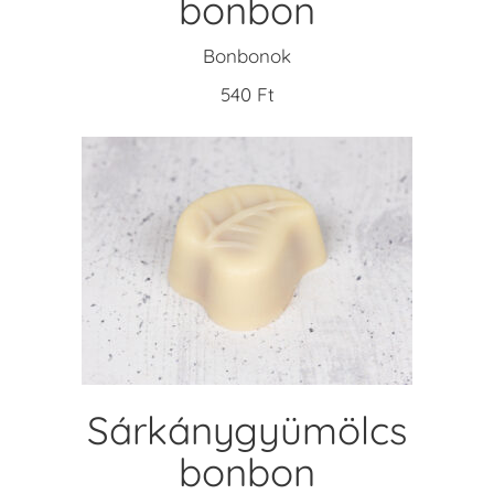
bonbon
Bonbonok
540
Ft
KOSÁRBA TESZEM
Sárkánygyümölcs
bonbon