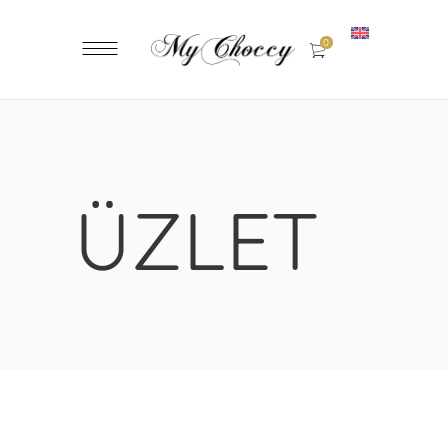
0
ÜZLET