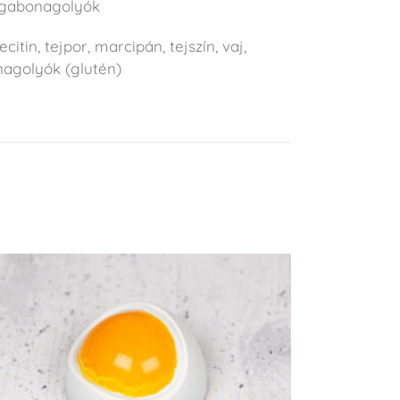
 gabonagolyók
citin, tejpor, marcipán, tejszín, vaj,
agolyók (glutén)
KOSÁRBA TESZEM