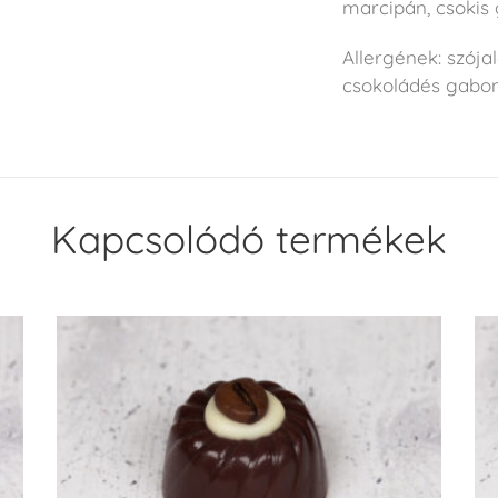
marcipán, csokis
Allergének: szójale
csokoládés gabon
Kapcsolódó termékek
KOSÁRBA TESZEM