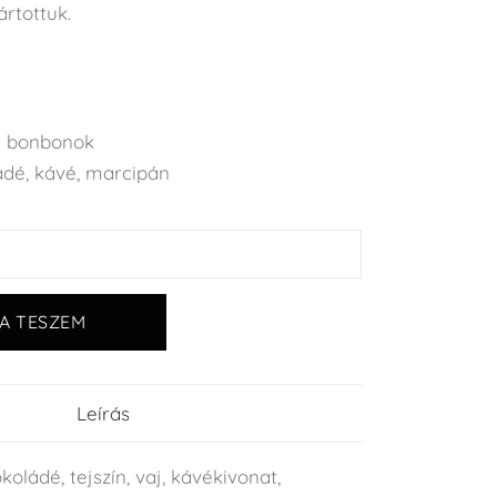
rtottuk.
t bonbonok
ádé
,
kávé
,
marcipán
A TESZEM
Leírás
oládé, tejszín, vaj, kávékivonat,