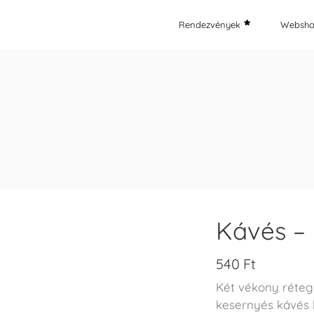
Rendezvények
Websh
Kávés –
540
Ft
Két vékony réteg
kesernyés kávés 