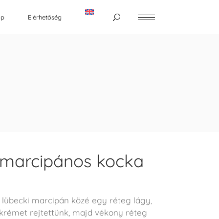
op
Elérhetőség
 marcipános kocka
 lübecki marcipán közé egy réteg lágy,
krémet rejtettünk, majd vékony réteg