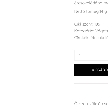
étcsokoládéba má
Nettó tömeg:14 g
Cikkszám:
185
Kategória:
Vágot
Címkék:
étcsokol
KOSÁRB
Összetevők: étcsok