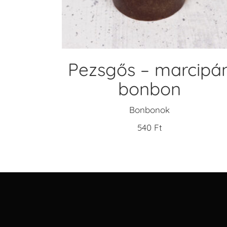
Pezsgős – marcipá
bonbon
Bonbonok
540
Ft