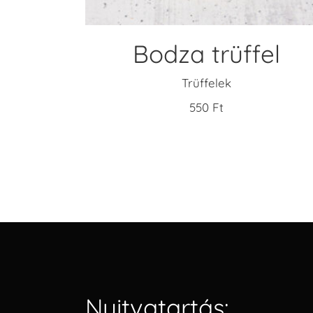
Bodza trüffel
Trüffelek
550
Ft
Nyitvatartás: