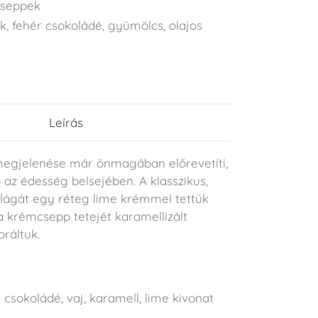
seppek
ék
,
fehér csokoládé
,
gyümölcs
,
olajos
Leírás
egjelenése már önmagában előrevetíti,
 az édesség belsejében. A klasszikus,
ilágát egy réteg lime krémmel tettük
a krémcsepp tetejét karamellizált
oráltuk.
g
 csokoládé, vaj, karamell, lime kivonat