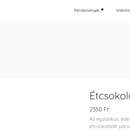
Rendezvények
Websh
Étcsoko
2350
Ft
Az egzotikus, éd
étcsokoládé páro