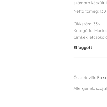
számára készült. 
Nettó tömeg: 130
Cikkszám:
336
Kategória:
Márto
Címkék:
étcsokol
Elfogyott
Összetevők:
Étcs
Allergének: szójal