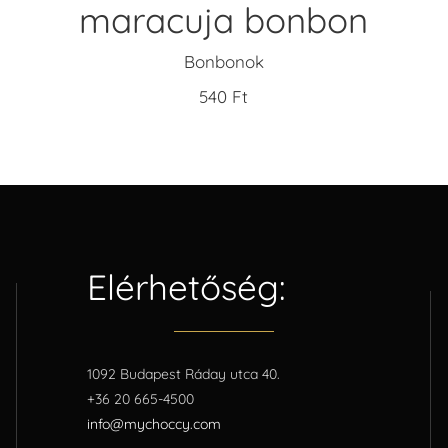
maracuja bonbon
Bonbonok
540
Ft
Elérhetőség:
1092 Budapest Ráday utca 40.
+36 20 665-4500
info@mychoccy.com