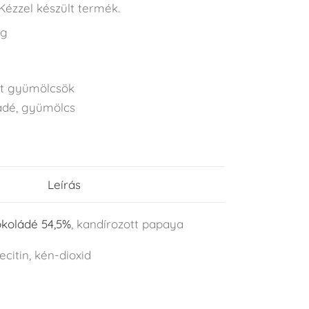
Kézzel készült termék.
 g
tt gyümölcsök
ádé
,
gyümölcs
Leírás
okoládé 54,5%
, kandírozott papaya
ecitin, kén-dioxid