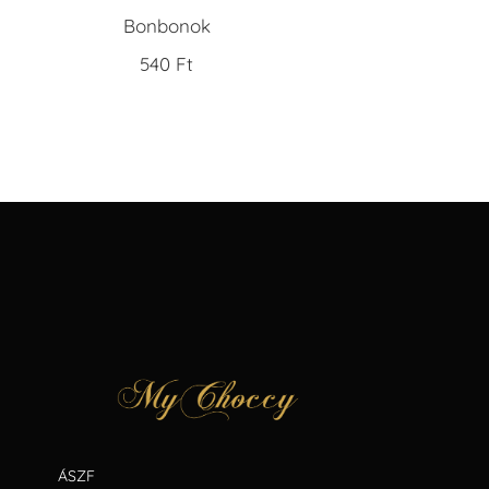
Bonbonok
540
Ft
ÁSZF