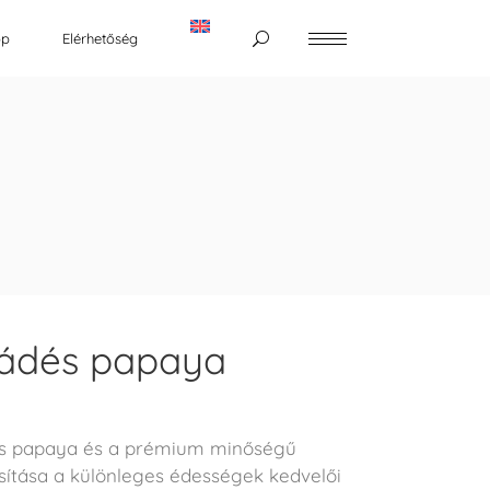
op
Elérhetőség
ládés papaya
es papaya és a prémium minőségű
sítása a különleges édességek kedvelői