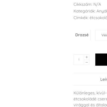
Cikkszám:
N/A
Kategóriák:
Anyá
Címkék:
étcsokol
Drazsé
Leí
Különleges, kívül
étcsokoládé cseré
virággal és általa