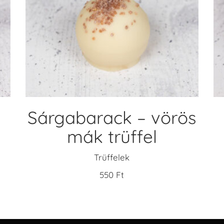
KOSÁRBA TESZEM
Sárgabarack – vörös
mák trüffel
Trüffelek
550
Ft