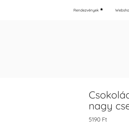
Rendezvények
Websh
Csokolád
nagy cse
5190
Ft