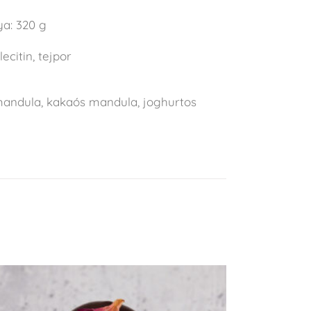
ya: 320 g
ecitin, tejpor
mandula, kakaós mandula, joghurtos