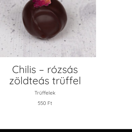
KOSÁRBA TESZEM
Chilis – rózsás
zöldteás trüffel
Trüffelek
550
Ft