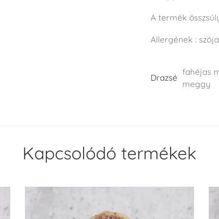
A termék összsúl
Allergének : szójal
fahéjas 
Drazsé
meggy
Kapcsolódó termékek