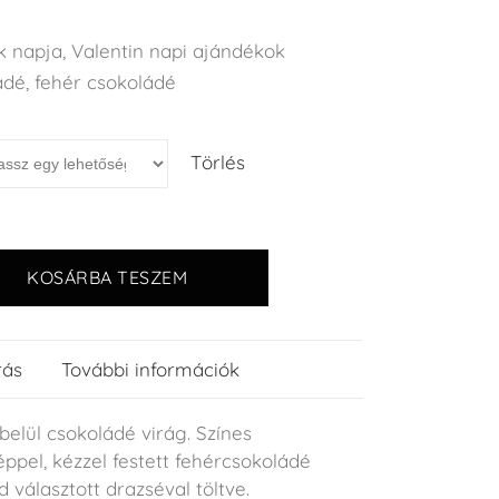
k napja
,
Valentin napi ajándékok
ádé
,
fehér csokoládé
Törlés
KOSÁRBA TESZEM
rás
További információk
-belül csokoládé virág. Színes
ppel, kézzel festett fehércsokoládé
d választott drazséval töltve.