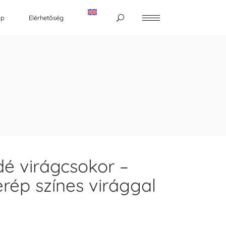
op
Elérhetőség
é virágcsokor –
rép színes virággal