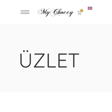
0
ÜZLET