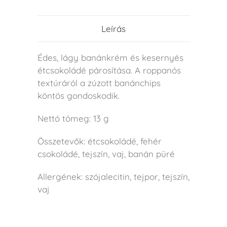
Leírás
Édes, lágy banánkrém és kesernyés
étcsokoládé párosítása. A roppanós
textúráról a zúzott banánchips
köntös gondoskodik.
Nettó tömeg: 13 g
Összetevők: étcsokoládé, fehér
csokoládé, tejszín, vaj, banán püré
Allergének: szójalecitin, tejpor, tejszín,
vaj