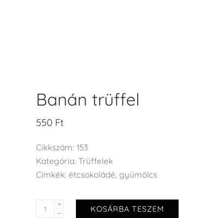
Banán trüffel
550
Ft
Cikkszám:
153
Kategória:
Trüffelek
Címkék:
étcsokoládé
,
gyümölcs
KOSÁRBA TESZEM