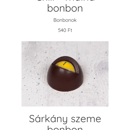
bonbon
Bonbonok
540
Ft
KOSÁRBA TESZEM
Sárkány szeme
bonbon