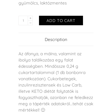
gyümölcs
,
laktózmentes
ADD TO CART
Description
Az áfonya, a málna, valamint az
ibolya találkozása egy falat
édességben. Mindössze 0,24 g
cukortartalommal (1 db bonbonra
vonatkozóan). Cukorbetegek,
inzulinrezisztensek és Low Carb,
illetve KETO diétát folytatók is
fogyaszthatják, azonban ne feledkezz
meg a tápérték adatokról…tehát csak
mértékkel! 🙂