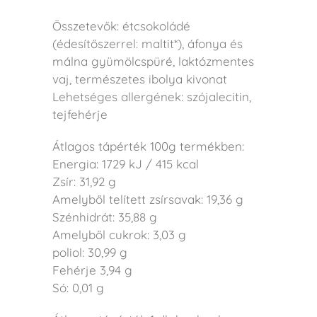
Összetevők: étcsokoládé
(édesítőszerrel: maltit*), áfonya és
málna gyümölcspüré, laktózmentes
vaj, természetes ibolya kivonat
Lehetséges allergének: szójalecitin,
tejfehérje
Átlagos tápérték 100g termékben:
Energia: 1729 kJ / 415 kcal
Zsír: 31,92 g
Amelyből telített zsírsavak: 19,36 g
Szénhidrát: 35,88 g
Amelyből cukrok: 3,03 g
poliol: 30,99 g
Fehérje 3,94 g
Só: 0,01 g