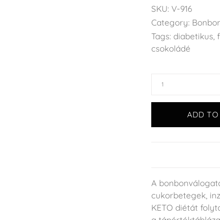
SKU:
V-916
Category:
Bonbon
Tags:
diabetikus
,
csokoládé
ADD TO
A bonbonválogatás
cukorbetegek, inz
KETO diétát foly
a tápértéktábláza