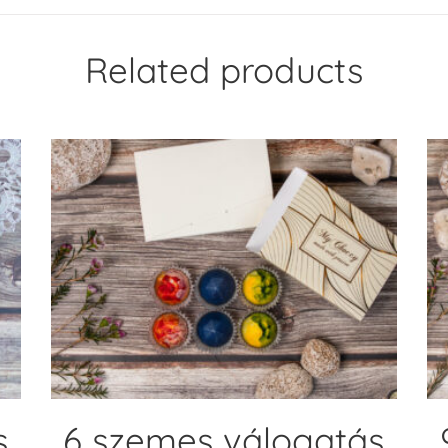
Related products
ADD TO CART
s
6 szemes válogatás