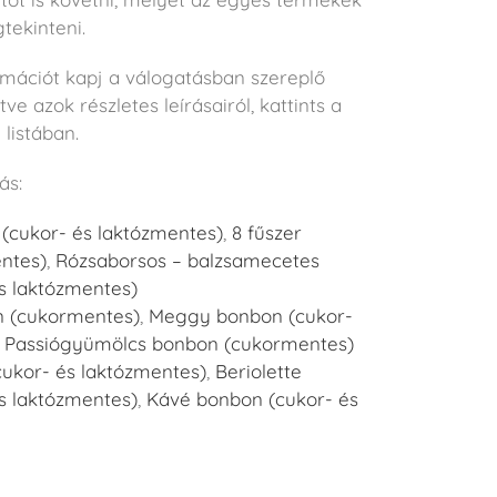
tekinteni.
rmációt kapj a válogatásban szereplő
tve azok részletes leírásairól, kattints a
 listában.
ás:
(cukor- és laktózmentes)
,
8 fűszer
ntes)
,
Rózsaborsos – balzsamecetes
s laktózmentes)
 (cukormentes)
,
Meggy bonbon (cukor-
,
Passiógyümölcs bonbon (cukormentes)
cukor- és laktózmentes)
,
Beriolette
s laktózmentes)
,
Kávé bonbon (cukor- és