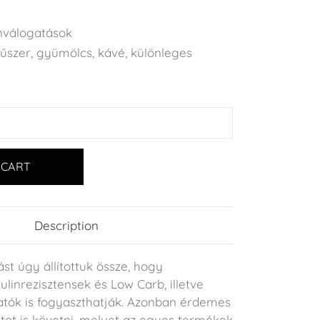
válogatások
fűszer
,
gyümölcs
,
kávé
,
különleges
 CART
Description
t úgy állítottuk össze, hogy
ulinrezisztensek és Low Carb, illetve
tatók is fogyaszthatják. Azonban érdemes
tot is követni, melyet az egyes termékek