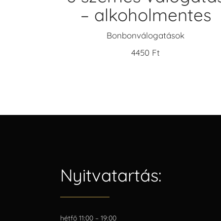
– alkoholmentes
Bonbonválogatások
4450
Ft
Nyitvatartás:
hétfő 11:00 – 19:00