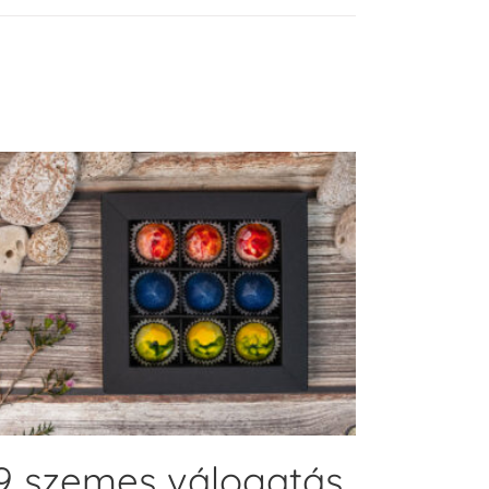
ADD TO CART
9 szemes válogatás