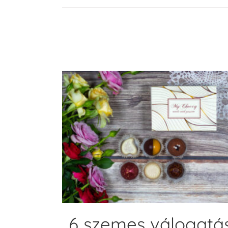
ADD TO CART
6 szemes válogatá