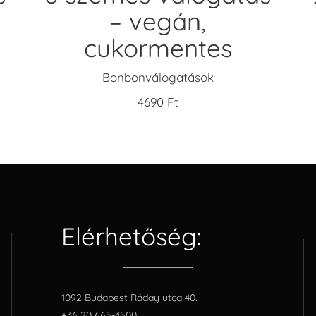
– vegán,
cukormentes
Bonbonválogatások
4690
Ft
Elérhetőség:
1092 Budapest Ráday utca 40.
+36 20 665-4500