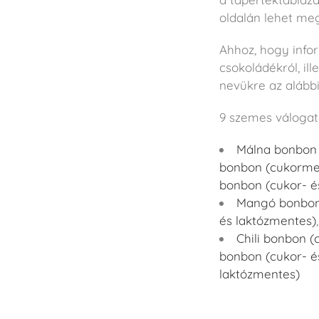
oldalán lehet meg
Ahhoz, hogy info
csokoládékról, ille
nevükre az alábbi
9 szemes válogat
Málna bonbon 
bonbon (cukorme
bonbon (cukor- é
Mangó bonbon
és laktózmentes)
Chili bonbon (
bonbon (cukor- é
laktózmentes)